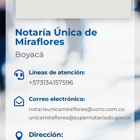
Notaría Única de
Miraflores
Boyacá
Líneas de atención:

+573134157596
Correo electrónico:

notariaunicamiraflores@ucnc.com.co
unicamiraflores@supernotariado.gov.co
Dirección:
