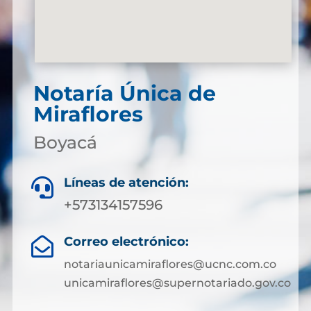
Notaría Única de
Miraflores
Boyacá
Líneas de atención:

+573134157596
Correo electrónico:

notariaunicamiraflores@ucnc.com.co
unicamiraflores@supernotariado.gov.co