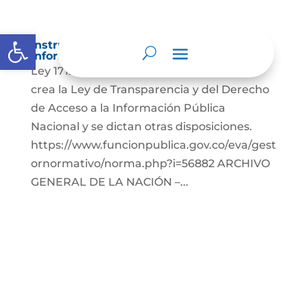
Abrir barra de herramientas
Instrumentos de gestión de la
información.
Ley 1712 de 2014, Por medio de la cual se
crea la Ley de Transparencia y del Derecho
de Acceso a la Información Pública
Nacional y se dictan otras disposiciones.
https://www.funcionpublica.gov.co/eva/gest
ornormativo/norma.php?i=56882 ARCHIVO
GENERAL DE LA NACIÓN –...