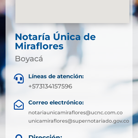
Notaría Única de
Miraflores
Boyacá
Líneas de atención:

+573134157596
Correo electrónico:

notariaunicamiraflores@ucnc.com.co
unicamiraflores@supernotariado.gov.co
Dirección: