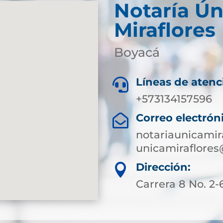
Notaría Ún
Miraflores
Boyacá
Líneas de atenc

+573134157596
Correo electrón

notariaunicami
unicamiraflores
Dirección:

Carrera 8 No. 2-