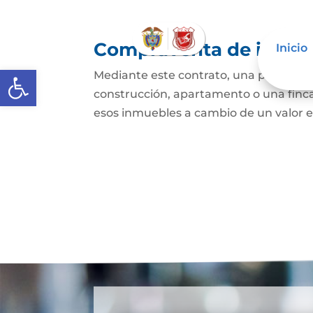
Compraventa de inmue
Inicio
Abrir barra de herramientas
Mediante este contrato, una persona se
construcción, apartamento o una finca,
esos inmuebles a cambio de un valor e