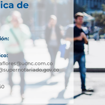
ica de
ión:
ico:
raflores@ucnc.com.co
@supernotariado.gov.co
60