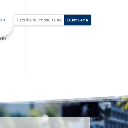
cia
 de