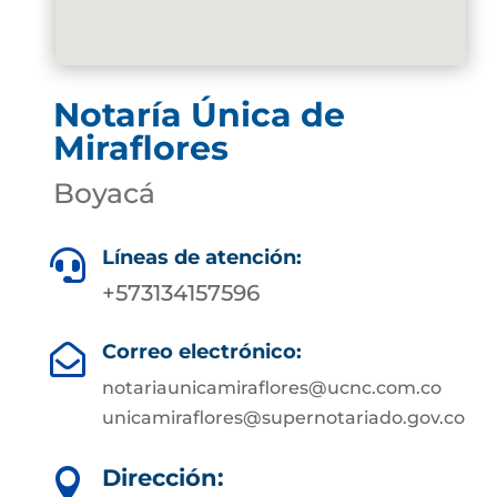
Notaría Única de
Miraflores
Boyacá
Líneas de atención:

+573134157596
Correo electrónico:

notariaunicamiraflores@ucnc.com.co
unicamiraflores@supernotariado.gov.co
Dirección:
