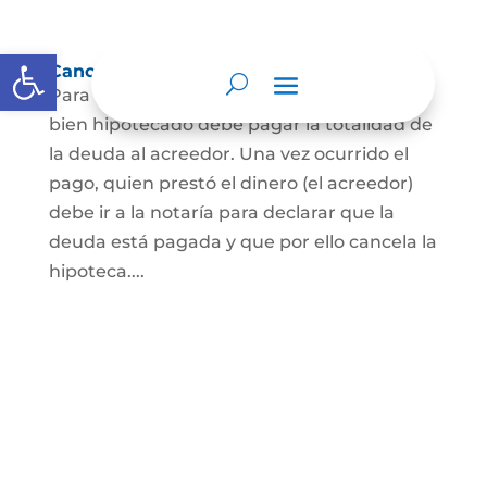
Abrir barra de herramientas
Cancelación de Hipoteca
Para cancelar una hipoteca, el dueño del
bien hipotecado debe pagar la totalidad de
la deuda al acreedor. Una vez ocurrido el
pago, quien prestó el dinero (el acreedor)
debe ir a la notaría para declarar que la
deuda está pagada y que por ello cancela la
hipoteca....