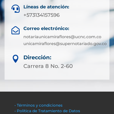
Líneas de atención:

+573134157596
Correo electrónico:

notariaunicamiraflores@ucnc.com.co
unicamiraflores@supernotariado.gov.co
Dirección:

Carrera 8 No. 2-60
• Términos y condiciones
• Política de Tratamiento de Datos