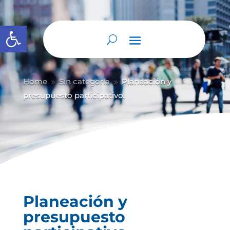
Abrir barra de herramientas
Home
Sin categoría
Planeación y
9
9
presupuesto participativo.
Planeación y
presupuesto