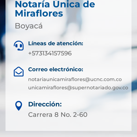
Notaría Única de
Miraflores
Boyacá
Líneas de atención:

+573134157596
Correo electrónico:

notariaunicamiraflores@ucnc.com.co
unicamiraflores@supernotariado.gov.co
Dirección:

Carrera 8 No. 2-60